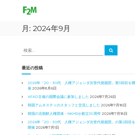
F
コ
ン
r
テ
e
ン
e
月:
2024年9月
ツ
2
へ
M
ス
o
キ
検
検
v
ッ
索
索
プ
e
対
象
最近の投稿
:
2026年「20・30代 人権アジェンダ次世代発掘団」第3回目を
催
2026年8月6日
AFAD主催の国際会議に参加しました
2026年7月26日
韓国アムネスティのスタッフと交流しました
2026年7月18日
韓国の北朝鮮人権団体・NKHRが創立30周年
2026年7月18日
2026年「20・30代 人権アジェンダ次世代発掘団」の第2回目
開催
2026年7月1日