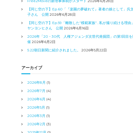
Free2Moveの新理事体制がスタート
2026年6月28日
【同じ空の下】Ep.60「『楽園の夢破れて』著者の娘として」呉
子さん 公開
2026年6月28日
【同じ空の下】Ep.59「離散した”模範家族”…私が撮り続ける理由
ヤンヨンヒさん 公開
2026年6月16日
2026年「20・30代 人権アジェンダ次世代発掘団」の第1回目を
催
2026年6月2日
5.22朝日新聞に紹介されました。
2026年5月22日
アーカイブ
2026年8月
(1)
2026年7月
(4)
2026年6月
(4)
2026年5月
(1)
2026年3月
(1)
2026年2月
(3)
2025年12月
(1)