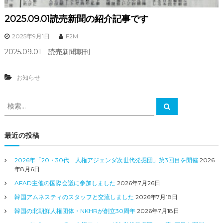
2025.09.01読売新聞の紹介記事です
2025年9月1日
F2M
2025.09.01 読売新聞朝刊
お知らせ
検
検
索
索
対
象
最近の投稿
:
2026年「20・30代 人権アジェンダ次世代発掘団」第3回目を開催
2026
年8月6日
AFAD主催の国際会議に参加しました
2026年7月26日
韓国アムネスティのスタッフと交流しました
2026年7月18日
韓国の北朝鮮人権団体・NKHRが創立30周年
2026年7月18日