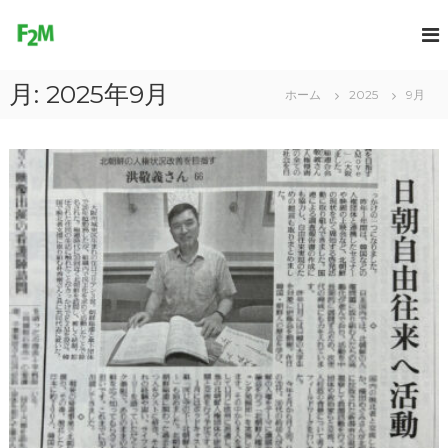
コ
ン
F
テ
r
ン
e
月:
2025年9月
ツ
ホーム
2025
9月
e
へ
2
ス
M
キ
o
ッ
プ
v
e