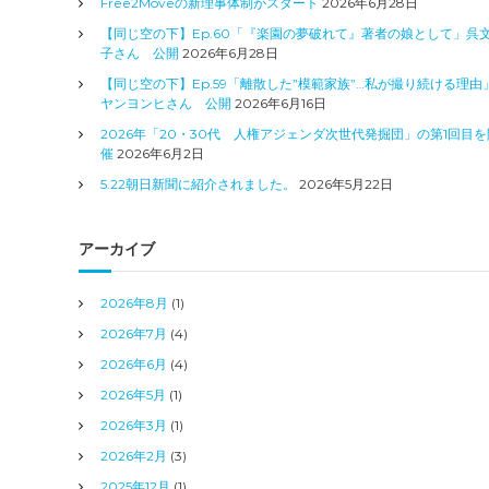
Free2Moveの新理事体制がスタート
2026年6月28日
【同じ空の下】Ep.60「『楽園の夢破れて』著者の娘として」呉
子さん 公開
2026年6月28日
【同じ空の下】Ep.59「離散した”模範家族”…私が撮り続ける理由
ヤンヨンヒさん 公開
2026年6月16日
2026年「20・30代 人権アジェンダ次世代発掘団」の第1回目を
催
2026年6月2日
5.22朝日新聞に紹介されました。
2026年5月22日
アーカイブ
2026年8月
(1)
2026年7月
(4)
2026年6月
(4)
2026年5月
(1)
2026年3月
(1)
2026年2月
(3)
2025年12月
(1)