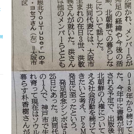
文
」
開