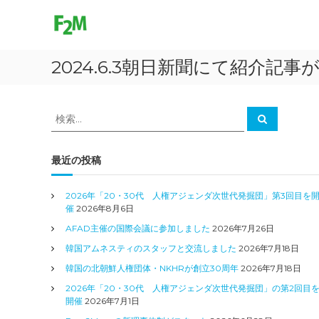
F
コ
ン
r
テ
e
ン
e
2024.6.3朝日新聞にて紹介記事
ツ
2
へ
M
ス
o
キ
検
検
v
ッ
索
索
プ
e
対
象
最近の投稿
:
2026年「20・30代 人権アジェンダ次世代発掘団」第3回目を
催
2026年8月6日
AFAD主催の国際会議に参加しました
2026年7月26日
韓国アムネスティのスタッフと交流しました
2026年7月18日
韓国の北朝鮮人権団体・NKHRが創立30周年
2026年7月18日
2026年「20・30代 人権アジェンダ次世代発掘団」の第2回目
開催
2026年7月1日