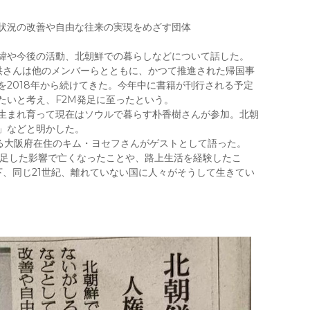
状況の改善や自由な往来の実現をめざす団体
。
緯や今後の活動、北朝鮮での暮らしなどについて話した。
洪さんは他のメンバーらとともに、かつて推進された帰国事
2018年から続けてきた。今年中に書籍が刊行される予定
たいと考え、F2M発足に至ったという。
で生まれ育って現在はソウルで暮らす朴香樹さんが参加。北朝
」などと明かした。
いる大阪府在住のキム・ヨセフさんがゲストとして語った。
不足した影響で亡くなったことや、路上生活を経験したこ
、同じ21世紀、離れていない国に人々がそうして生きてい