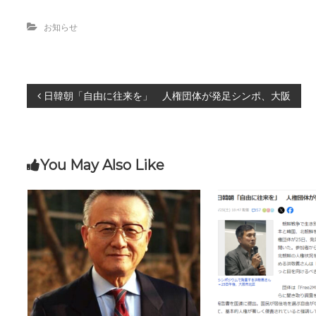
お知らせ
投
日韓朝「自由に往来を」 人権団体が発足シンポ、大阪
稿
ナ
You May Also Like
ビ
ゲ
ー
シ