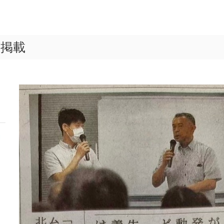
が掲載
開
を