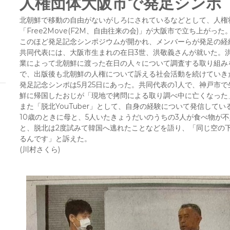
人権団体大阪市で発足シンポ
北朝鮮で移動の自由がないがしろにされているなどとして、人権
「Free2Move(F2M、自由往来の会)」が大阪市で立ち上がった
このほど発足記念シンポジウムが開かれ、メンバーらが発足の経
共同代表には、大阪市生まれの在日3世、洪敬義さんが就いた。
業によって北朝鮮に渡った在日の人々について調査する取り組みを
で、出版後も北朝鮮の人権について訴える社会活動を続けていき
発足記念シンポは5月25日にあった。共同代表の1人で、神戸市
鮮に帰国したおじが「現地で拷問による取り調べ中に亡くなった
また「脱北YouTuber」として、自身の経験について発信して
10歳のときに母と、5人いたきょうだいのうちの3人が食べ物が
と、脱北は2度試みて韓国へ逃れたことなどを語り、「同じ空の下
るんです」と訴えた。
(川村さくら)