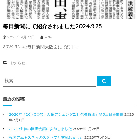
毎日新聞にて紹介されました2024.9.25
2024年9月27日
F2M
2024.9.25の毎日新聞大阪面にて紹 […]
お知らせ
検
検
索
索
対
象
最近の投稿
:
2026年「20・30代 人権アジェンダ次世代発掘団」第3回目を開催
2026
年8月6日
AFAD主催の国際会議に参加しました
2026年7月26日
韓国アムネスティのスタッフと交流しました
2026年7月18日