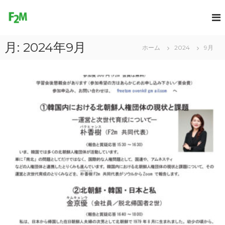
コ
ン
F
テ
r
ン
e
月:
2024年9月
ツ
ホーム
2024
9月
e
へ
2
ス
M
キ
o
ッ
プ
v
e