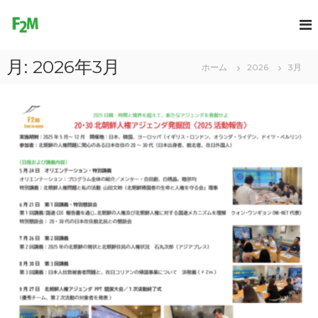
コ
ン
F
テ
r
ン
e
月:
2026年3月
ツ
ホーム
2026
3月
e
へ
2
ス
M
キ
o
ッ
プ
v
e