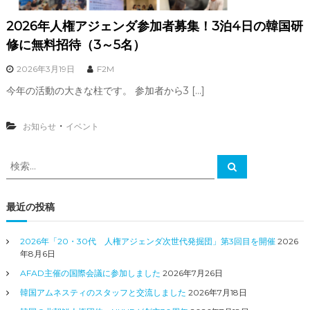
2026年人権アジェンダ参加者募集！3泊4日の韓国研
修に無料招待（3～5名）
2026年3月19日
F2M
今年の活動の大きな柱です。 参加者から3 […]
・
お知らせ
イベント
検
検
索
索
対
象
最近の投稿
:
2026年「20・30代 人権アジェンダ次世代発掘団」第3回目を開催
2026
年8月6日
AFAD主催の国際会議に参加しました
2026年7月26日
韓国アムネスティのスタッフと交流しました
2026年7月18日