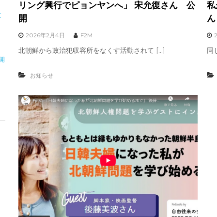
リング興行でピョンヤンへ」 宋允復さん 公
私
文
開
ん
2026年2月4日
F2M
」
北朝鮮から政治犯収容所をなくす活動されて […]
同じ
開
お知らせ