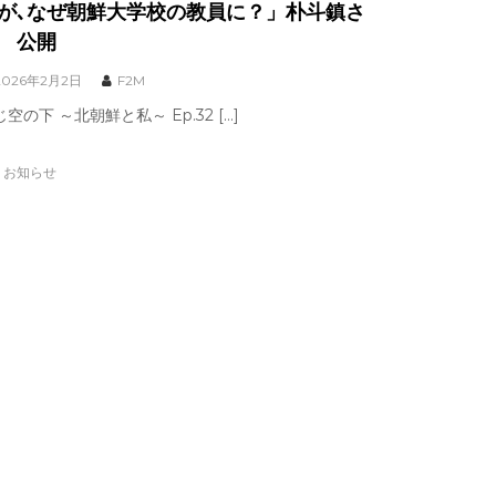
が､なぜ朝鮮大学校の教員に？」朴斗鎮さ
 公開
2026年2月2日
F2M
空の下 ～北朝鮮と私～ Ep.32 […]
お知らせ