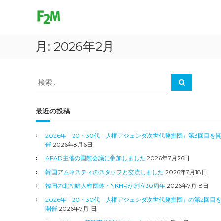
F
コ
ン
r
テ
e
ン
e
月:
2026年2月
ツ
2
へ
M
ス
o
キ
検
検
v
ッ
索
索
プ
e
対
象
最近の投稿
:
2026年「20・30代 人権アジェンダ次世代発掘団」第3回目を
催
2026年8月6日
AFAD主催の国際会議に参加しました
2026年7月26日
韓国アムネスティのスタッフと交流しました
2026年7月18日
韓国の北朝鮮人権団体・NKHRが創立30周年
2026年7月18日
2026年「20・30代 人権アジェンダ次世代発掘団」の第2回目
開催
2026年7月1日