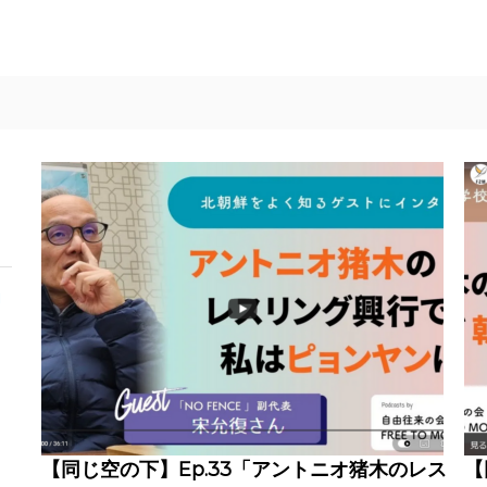
開
を
【同じ空の下】Ep.33「アントニオ猪木のレス
【