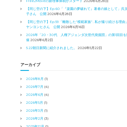
Free2Moveの新理事体制がスタート
2026年6月28日
【同じ空の下】Ep.60「『楽園の夢破れて』著者の娘として」呉
子さん 公開
2026年6月28日
【同じ空の下】Ep.59「離散した”模範家族”…私が撮り続ける理由
ヤンヨンヒさん 公開
2026年6月16日
2026年「20・30代 人権アジェンダ次世代発掘団」の第1回目を
催
2026年6月2日
5.22朝日新聞に紹介されました。
2026年5月22日
アーカイブ
2026年8月
(1)
2026年7月
(4)
2026年6月
(4)
2026年5月
(1)
2026年3月
(1)
2026年2月
(3)
2025年12月
(1)