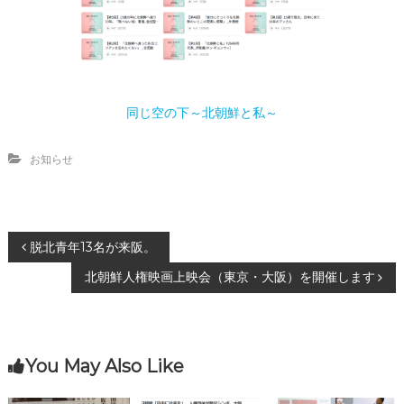
同じ空の下～北朝鮮と私～
お知らせ
投
脱北青年13名が来阪。
北朝鮮人権映画上映会（東京・大阪）を開催します
稿
ナ
You May Also Like
ビ