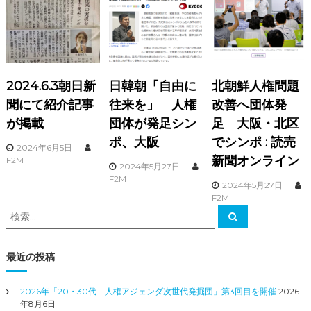
ゲ
ー
シ
2024.6.3朝日新
日韓朝「自由に
北朝鮮人権問題
ョ
聞にて紹介記事
往来を」 人権
改善へ団体発
が掲載
団体が発足シン
足 大阪・北区
ン
ポ、大阪
でシンポ : 読売
2024年6月5日
新聞オンライン
F2M
2024年5月27日
F2M
2024年5月27日
F2M
検
検
索
索
対
象
最近の投稿
:
2026年「20・30代 人権アジェンダ次世代発掘団」第3回目を開催
2026
年8月6日