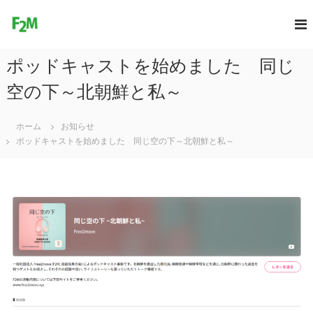
コ
ン
F
テ
r
ン
e
ポッドキャストを始めました 同じ
ツ
e
へ
空の下～北朝鮮と私～
2
ス
M
キ
o
ッ
ホーム
お知らせ
プ
v
ポッドキャストを始めました 同じ空の下～北朝鮮と私～
e