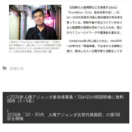
お知らせ
投
2026年人権アジェンダ参加者募集！3泊4日の韓国研修に無料
招待（3～5名）
稿
2026年「20・30代 人権アジェンダ次世代発掘団」の第1回
目を開催
ナ