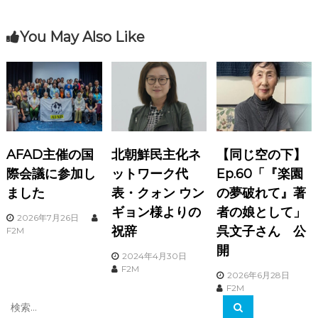
ビ
You May Also Like
ゲ
ー
シ
ョ
AFAD主催の国
北朝鮮民主化ネ
【同じ空の下】
ン
際会議に参加し
ットワーク代
Ep.60「『楽園
ました
表・クォン ウン
の夢破れて』著
ギョン様よりの
者の娘として」
2026年7月26日
祝辞
呉文子さん 公
F2M
開
2024年4月30日
F2M
2026年6月28日
F2M
検
検
索
索