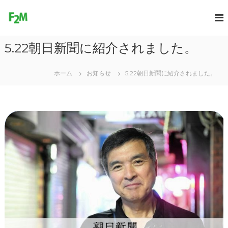
コ
ン
F
テ
r
ン
e
5.22朝日新聞に紹介されました。
ツ
e
へ
2
ス
ホーム
お知らせ
5.22朝日新聞に紹介されました。
M
キ
o
ッ
プ
v
e