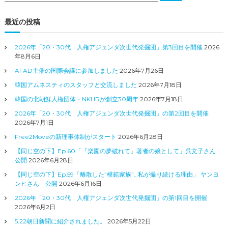
対
象
最近の投稿
:
2026年「20・30代 人権アジェンダ次世代発掘団」第3回目を開催
2026
年8月6日
AFAD主催の国際会議に参加しました
2026年7月26日
韓国アムネスティのスタッフと交流しました
2026年7月18日
韓国の北朝鮮人権団体・NKHRが創立30周年
2026年7月18日
2026年「20・30代 人権アジェンダ次世代発掘団」の第2回目を開催
2026年7月1日
Free2Moveの新理事体制がスタート
2026年6月28日
【同じ空の下】Ep.60「『楽園の夢破れて』著者の娘として」呉文子さん
公開
2026年6月28日
【同じ空の下】Ep.59「離散した”模範家族”…私が撮り続ける理由」 ヤンヨ
ンヒさん 公開
2026年6月16日
2026年「20・30代 人権アジェンダ次世代発掘団」の第1回目を開催
2026年6月2日
5.22朝日新聞に紹介されました。
2026年5月22日