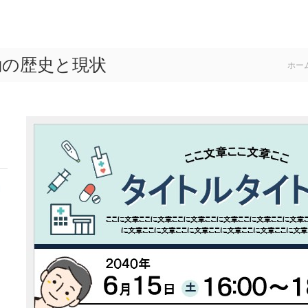
動の歴史と現状
ホー
開
を