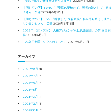
Free2Moveの新理事体制がスタート
2026年6月28日
【同じ空の下】Ep.60「『楽園の夢破れて』著者の娘として」呉
子さん 公開
2026年6月28日
【同じ空の下】Ep.59「離散した”模範家族”…私が撮り続ける理由
ヤンヨンヒさん 公開
2026年6月16日
2026年「20・30代 人権アジェンダ次世代発掘団」の第1回目を
催
2026年6月2日
5.22朝日新聞に紹介されました。
2026年5月22日
アーカイブ
2026年8月
(1)
2026年7月
(4)
2026年6月
(4)
2026年5月
(1)
2026年3月
(1)
2026年2月
(3)
2025年12月
(1)