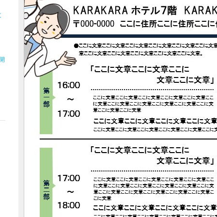
文
」
開