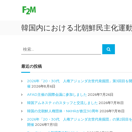
F
コ
ン
r
テ
e
ン
e
韓国内における北朝鮮民主化運
ツ
2
へ
M
ス
o
キ
検
検
v
ッ
索
索
プ
e
対
象
最近の投稿
:
2026年「20・30代 人権アジェンダ次世代発掘団」第3回目を
催
2026年8月6日
AFAD主催の国際会議に参加しました
2026年7月26日
韓国アムネスティのスタッフと交流しました
2026年7月18日
韓国の北朝鮮人権団体・NKHRが創立30周年
2026年7月18日
2026年「20・30代 人権アジェンダ次世代発掘団」の第2回目
開催
2026年7月1日