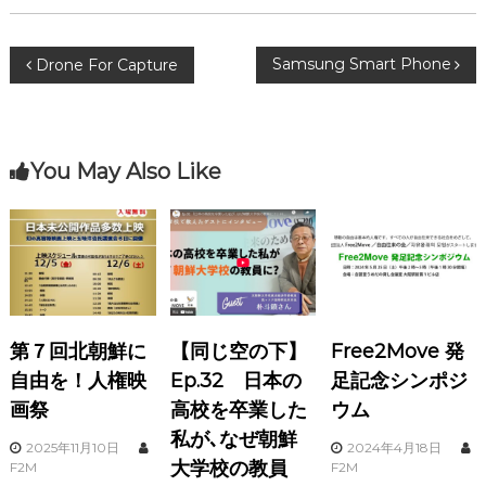
投
Samsung Smart Phone
Drone For Capture
稿
ナ
You May Also Like
ビ
ゲ
ー
第７回北朝鮮に
【同じ空の下】
Free2Move 発
シ
自由を！人権映
Ep.32 日本の
足記念シンポジ
ョ
画祭
高校を卒業した
ウム
私が､なぜ朝鮮
2025年11月10日
2024年4月18日
ン
大学校の教員
F2M
F2M