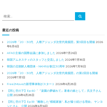
検
検
索
索
対
象
最近の投稿
:
2026年「20・30代 人権アジェンダ次世代発掘団」第3回目を開催
2026
年8月6日
AFAD主催の国際会議に参加しました
2026年7月26日
韓国アムネスティのスタッフと交流しました
2026年7月18日
韓国の北朝鮮人権団体・NKHRが創立30周年
2026年7月18日
2026年「20・30代 人権アジェンダ次世代発掘団」の第2回目を開催
2026年7月1日
Free2Moveの新理事体制がスタート
2026年6月28日
【同じ空の下】Ep.60「『楽園の夢破れて』著者の娘として」呉文子さん
公開
2026年6月28日
【同じ空の下】Ep.59「離散した”模範家族”…私が撮り続ける理由」 ヤンヨ
ンヒさん 公開
2026年6月16日