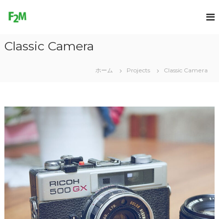
コ
ン
F
テ
r
ン
e
Classic Camera
ツ
e
へ
2
ス
ホーム
Projects
Classic Camera
M
キ
o
ッ
プ
v
e