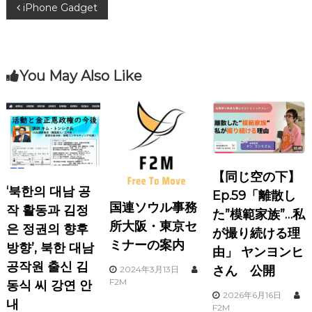
投
iPhone Gadget
稿
ナ
You May Also Like
ビ
ゲ
ー
【同じ空の下】
‘북한의 대남 공
シ
Ep.59「離散し
国連ソウル事務
작 활동과 김정
た”模範家族”…私
ョ
所大阪・東京セ
은 정권의 향후
が撮り続ける理
ミナーの案内
방향’, 북한 대남
由」 ヤンヨンヒ
ン
공작원 출신 김
さん 公開
2024年3月13日
F2M
동식 씨 강연 안
2026年6月16日
내
F2M