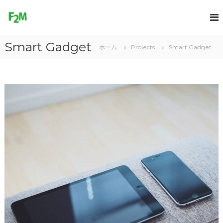
コ
ン
F
テ
r
ン
e
Smart Gadget
ツ
ホーム
Projects
Smart Gadget
e
へ
2
ス
M
キ
o
ッ
プ
v
e