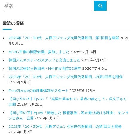
検
検
索
索
対
象
最近の投稿
:
2026年「20・30代 人権アジェンダ次世代発掘団」第3回目を開催
2026
年8月6日
AFAD主催の国際会議に参加しました
2026年7月26日
韓国アムネスティのスタッフと交流しました
2026年7月18日
韓国の北朝鮮人権団体・NKHRが創立30周年
2026年7月18日
2026年「20・30代 人権アジェンダ次世代発掘団」の第2回目を開催
2026年7月1日
Free2Moveの新理事体制がスタート
2026年6月28日
【同じ空の下】Ep.60「『楽園の夢破れて』著者の娘として」呉文子さん
公開
2026年6月28日
【同じ空の下】Ep.59「離散した”模範家族”…私が撮り続ける理由」 ヤンヨ
ンヒさん 公開
2026年6月16日
2026年「20・30代 人権アジェンダ次世代発掘団」の第1回目を開催
2026年6月2日