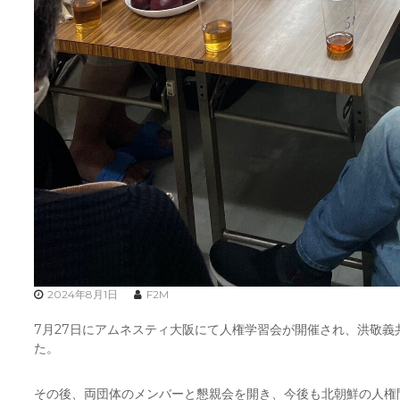
2024年8月1日
F2M
7月27日にアムネスティ大阪にて人権学習会
が開催され、洪敬義
た。
その後、両団体のメンバーと懇親会を開き、今後も
北朝鮮の人権