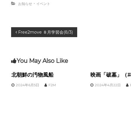
・
お知らせ
イベント
投
Free2move ８月学習会(8/3)
稿
ナ
You May Also Like
ビ
北朝鮮の汚物風船
映画「破墓」（
ゲ
2024年6月5日
F2M
2024年4月22日
ー
シ
ョ