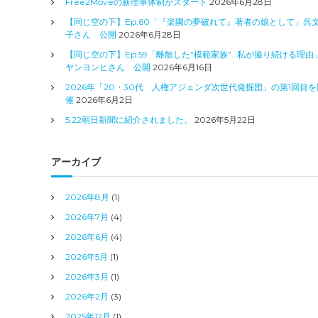
Free2Moveの新理事体制がスタート
2026年6月28日
【同じ空の下】Ep.60「『楽園の夢破れて』著者の娘として」呉
子さん 公開
2026年6月28日
【同じ空の下】Ep.59「離散した”模範家族”…私が撮り続ける理由
ヤンヨンヒさん 公開
2026年6月16日
2026年「20・30代 人権アジェンダ次世代発掘団」の第1回目を
催
2026年6月2日
5.22朝日新聞に紹介されました。
2026年5月22日
アーカイブ
2026年8月
(1)
2026年7月
(4)
2026年6月
(4)
2026年5月
(1)
2026年3月
(1)
2026年2月
(3)
2025年12月
(1)