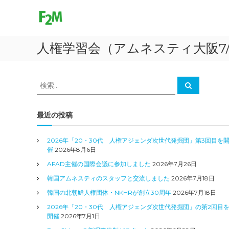
F
コ
ン
r
テ
e
ン
e
人権学習会（アムネスティ大阪7
ツ
2
へ
M
ス
o
キ
検
検
v
ッ
索
索
プ
e
対
象
最近の投稿
:
2026年「20・30代 人権アジェンダ次世代発掘団」第3回目を
催
2026年8月6日
AFAD主催の国際会議に参加しました
2026年7月26日
韓国アムネスティのスタッフと交流しました
2026年7月18日
韓国の北朝鮮人権団体・NKHRが創立30周年
2026年7月18日
2026年「20・30代 人権アジェンダ次世代発掘団」の第2回目
開催
2026年7月1日