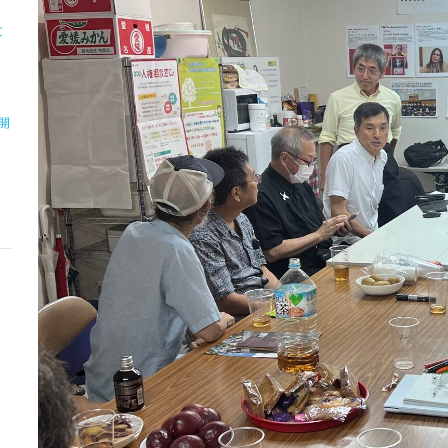
文
」
開